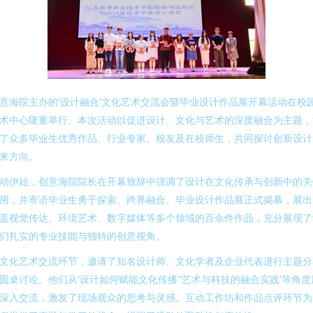
意海院主办的'设计融合'文化艺术交流会暨毕业设计作品展开幕活动在校
术中心隆重举行。本次活动以促进设计、文化与艺术的深度融合为主题，
了众多毕业生优秀作品、行业专家、校友及在校师生，共同探讨创新设计
来方向。
动伊始，创意海院院长在开幕致辞中强调了设计在文化传承与创新中的关
用，并寄语毕业生勇于探索、跨界融合。毕业设计作品展正式揭幕，展出
盖视觉传达、环境艺术、数字媒体等多个领域的百余件作品，充分展现了
们扎实的专业技能与独特的创意视角。
文化艺术交流环节，邀请了知名设计师、文化学者及企业代表进行主题分
圆桌讨论。他们从'设计如何赋能文化传播''艺术与科技的融合实践'等角度
深入交流，激发了现场观众的思考与灵感。互动工作坊和作品点评环节为