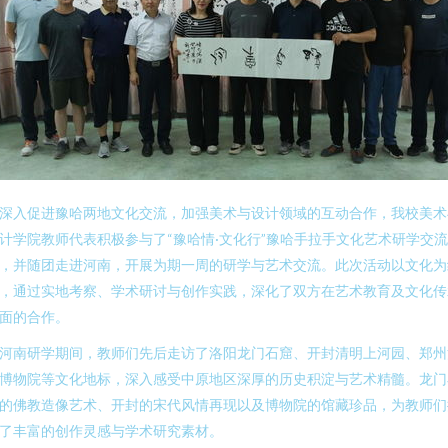
深入促进豫哈两地文化交流，加强美术与设计领域的互动合作，我校美术
计学院教师代表积极参与了“豫哈情·文化行”豫哈手拉手文化艺术研学交
，并随团走进河南，开展为期一周的研学与艺术交流。此次活动以文化为
，通过实地考察、学术研讨与创作实践，深化了双方在艺术教育及文化传
面的合作。
河南研学期间，教师们先后走访了洛阳龙门石窟、开封清明上河园、郑州
博物院等文化地标，深入感受中原地区深厚的历史积淀与艺术精髓。龙门
的佛教造像艺术、开封的宋代风情再现以及博物院的馆藏珍品，为教师们
了丰富的创作灵感与学术研究素材。